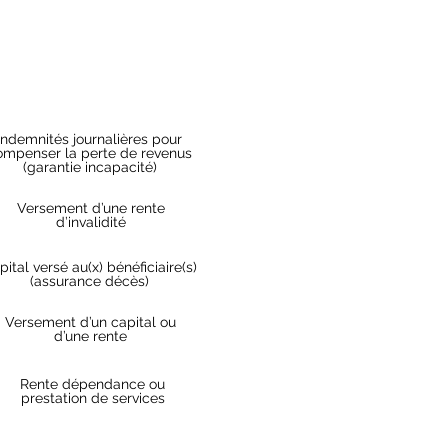
Prestations en cas de sinistre
Indemnités journalières pour
ompenser la perte de revenus
(garantie incapacité)
Versement d’une rente
d’invalidité
pital versé au(x) bénéficiaire(s)
(assurance décès)
Versement d’un capital ou
d’une rente
Rente dépendance ou
prestation de services