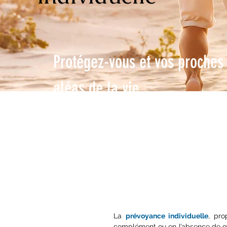
Protégez-vous et vos proches
aléas de la vie
Un arrêt maladie, une invalidité ou u
peuvent fragiliser votre situation fina
La
prévoyance individuelle
, pro
complément ou en l’absence de gara