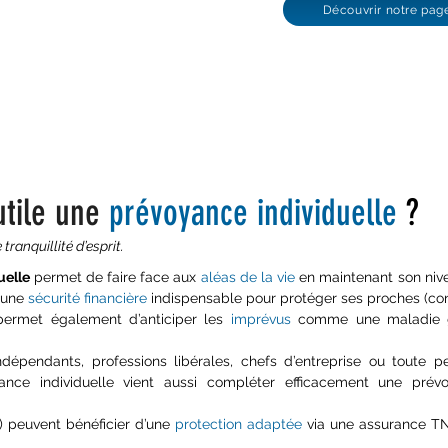
Découvrir notre pa
utile une
prévoyance individuel
le
?
ranquillité d’esprit.
uelle
permet de faire face aux
aléas de la vie
en maintenant son nivea
e une
sécurité financière
indispensable pour protéger ses proches (con
 permet également d’anticiper les
imprévus
comme une maladie g
indépendants, professions libérales, chefs d’entreprise ou toute 
yance individuelle vient aussi compléter efficacement une prévo
S) peuvent bénéficier d’une
protection adaptée
via une assurance TN