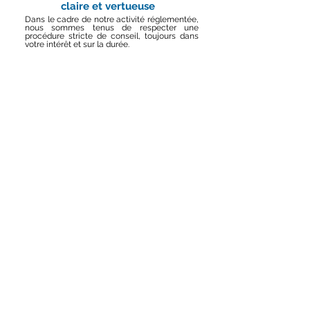
claire et vertueuse
Dans le cadre de notre activité réglementée,
nous sommes tenus de respecter une
procédure stricte de conseil, toujours dans
votre intérêt et sur la durée.
Notre
méthode
de travail
Se faire accompagner par un conseiller en
gestion de patrimoine, c'est faire le choix de la
sérénité et de l'efficacité.
RB Conseil & Patrimoine : un
accompagnement durable et de confiance
pour protéger, valoriser et transmettre votre
patrimoine. Nous définirons ensemble la
mise en œuvre et le suivi d'une stratégie
patrimoniale adaptée à vos spécificités
personnelles et au service de vos valeurs.