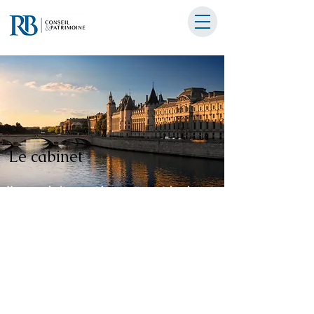
Le cabinet
Vous souhaitez protéger votre patrimoine et
optimiser vos placements ?
Apprenez-en davantage sur notre
cabinet et notre dirigeant, experts en
gestion de patrimoine, pour
concrétiser vos ambitions avec
succès.