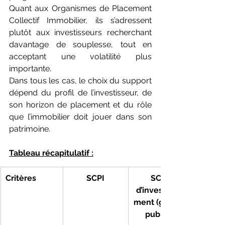
Quant aux Organismes de Placement 
Collectif Immobilier, ils s’adressent 
plutôt aux investisseurs recherchant 
davantage de souplesse, tout en 
acceptant une volatilité plus 
importante.
Dans tous les cas, le choix du support 
dépend du profil de l’investisseur, de 
son horizon de placement et du rôle 
que l’immobilier doit jouer dans son 
patrimoine.
Tableau récapitulatif :
Critères
SCPI
SCI 
d’investisse
ment (grand 
public)