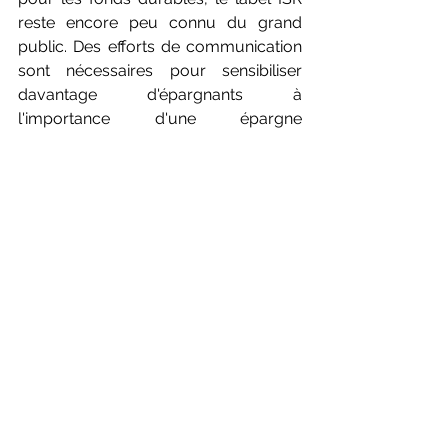
reste encore peu connu du grand 
public. Des efforts de communication 
sont nécessaires pour sensibiliser 
davantage d'épargnants à 
l'importance d'une épargne 
responsable.
III. Défis et réactions des 
professionnels
Cette réforme, bien que saluée pour 
son ambition, suscite des réactions 
diverses parmi les gestionnaires de 
fonds.
a. Exclusion des pétroliers