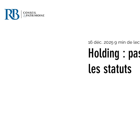
16 déc. 2025
9 min de lec
Holding : pa
les statuts