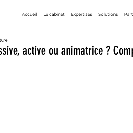
Accueil
Le cabinet
Expertises
Solutions
Part
ture
ssive, active ou animatrice ? Co