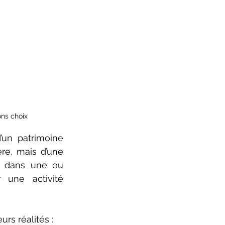
ons choix
un patrimoine 
ère, mais d’une 
s dans une ou 
 une activité 
rs réalités :