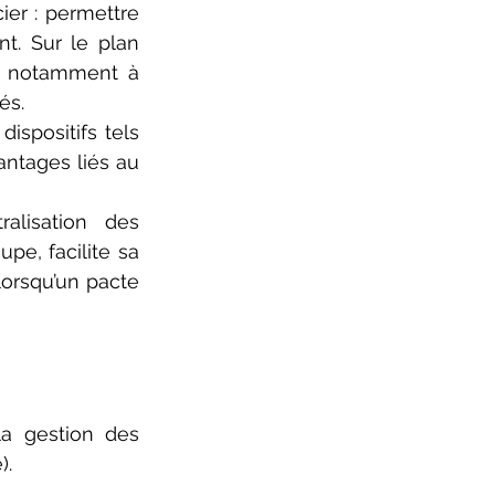
er : permettre 
t. Sur le plan 
é, notamment à 
és.
spositifs tels 
antages liés au 
alisation des 
pe, facilite sa 
rsqu’un pacte 
la gestion des 
).