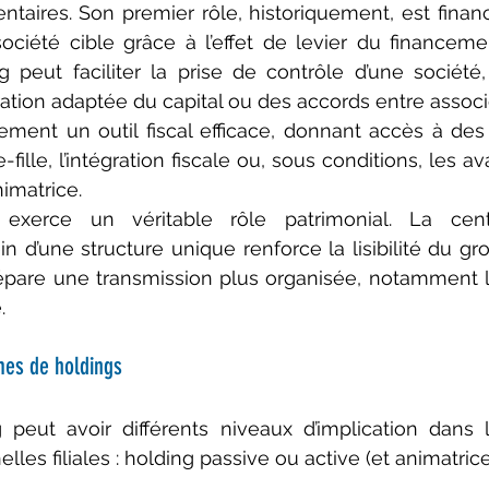
taires. Son premier rôle, historiquement, est financi
 société cible grâce à l’effet de levier du financemen
ng peut faciliter la prise de contrôle d’une sociét
ration adaptée du capital ou des accords entre associ
ement un outil fiscal efficace, donnant accès à des di
ille, l’intégration fiscale ou, sous conditions, les av
nimatrice.
 exerce un véritable rôle patrimonial. La centr
in d’une structure unique renforce la lisibilité du grou
pare une transmission plus organisée, notamment lo
.
mes de holdings
 peut avoir différents niveaux d’implication dans 
lles filiales : holding passive ou active (et animatrice