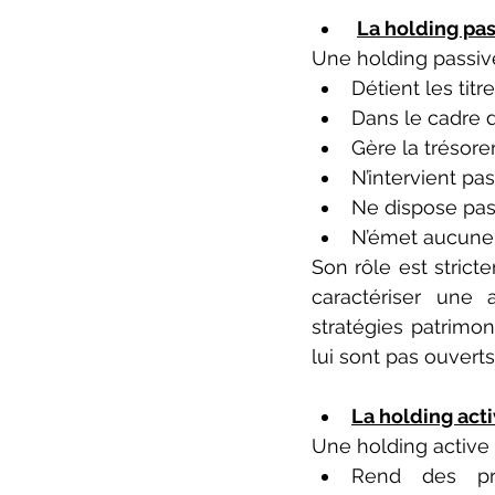
La holding pas
Une holding passive 
Détient les titre
Dans le cadre d
Gère la trésorer
N’intervient pas
Ne dispose pas
N’émet aucune 
Son rôle est strict
caractériser une 
stratégies patrimon
lui sont pas ouverts
La holding act
Une holding active 
Rend des prest