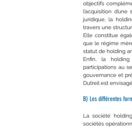
objectifs complémen
l’acquisition d’une
juridique, la holdi
travers une structu
Elle constitue égal
que le régime mère-f
statut de holding a
Enfin, la holding
participations au se
gouvernance et pré
Dutreil est envisagé
B) Les différentes for
La société holding
sociétés opérationne