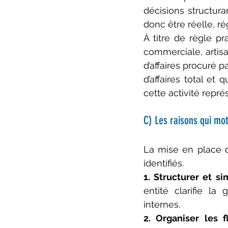
décisions structuran
donc être réelle, r
À titre de règle pr
commerciale
,
 artis
d’affaires procuré 
d’affaires total et 
cette activité repré
C) Les raisons qui mot
La mise en place d
identifiés.
1. Structurer et si
entité clarifie la 
internes.
2. Organiser les 