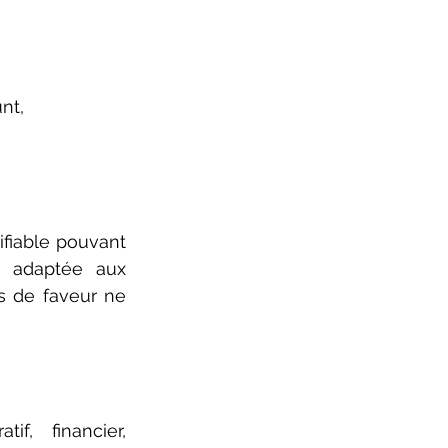
nt,
ifiable pouvant 
t adaptée aux 
s de faveur ne 
f, financier, 