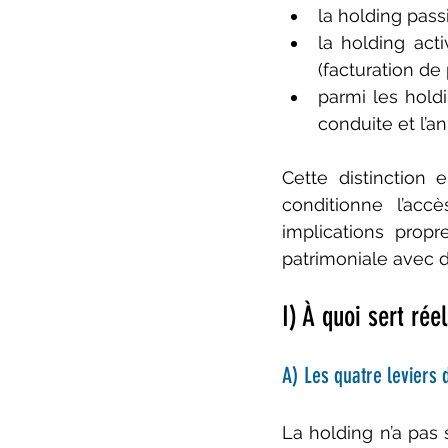
la holding passi
la holding act
(facturation de
parmi les holdi
conduite et l’a
Cette distinction e
conditionne l’acc
implications propr
patrimoniale avec d
I) À quoi sert ré
A) Les quatre leviers d
La holding n’a pas 