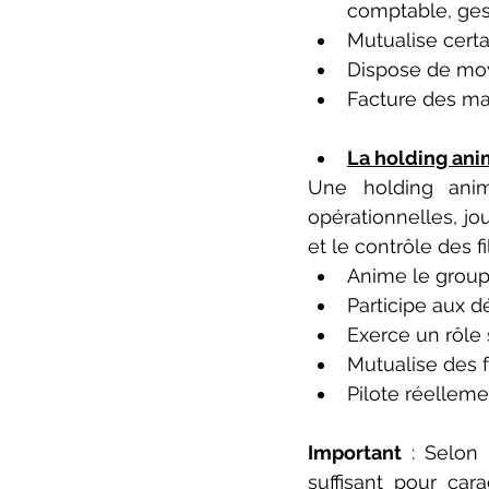
comptable, gest
Mutualise certa
Dispose de moy
Facture des ma
La holding ani
Une holding anima
opérationnelles, jo
et le contrôle des fil
Anime le group
Participe aux d
Exerce un rôle 
Mutualise des f
Pilote réellemen
Important
 : Selon 
suffisant pour cara